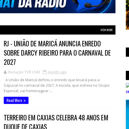
VIEW MORE
RJ - UNIÃO DE MARICÁ ANUNCIA ENREDO
SOBRE DARCY RIBEIRO PARA O CARNAVAL DE
2027
Redação TVR USM
month ago
A União de Maricá definiu o enredo que levará para a
Sapucaí no carnaval de 2027. A escola, que estreia no Grupo
Especial, vai homenagear ...
Read More
TERREIRO EM CAXIAS CELEBRA 48 ANOS EM
DUQUE DE CAXIAS