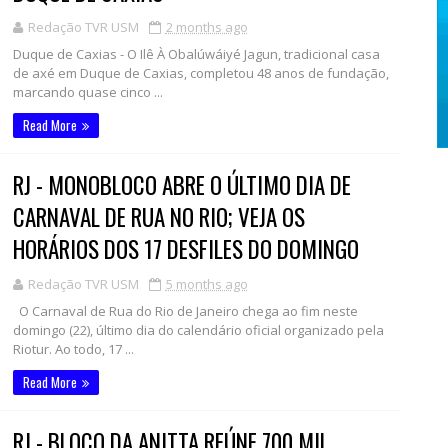
Redação TVR USM
2 months ago
Duque de Caxias - O Ilê À Obalúwáiyé Jagun, tradicional casa
de axé em Duque de Caxias, completou 48 anos de fundação,
marcando quase cinco ...
Read More
RJ - MONOBLOCO ABRE O ÚLTIMO DIA DE
CARNAVAL DE RUA NO RIO; VEJA OS
HORÁRIOS DOS 17 DESFILES DO DOMINGO
Redação TVR USM
5 months ago
O Carnaval de Rua do Rio de Janeiro chega ao fim neste
domingo (22), último dia do calendário oficial organizado pela
Riotur. Ao todo, 17 ...
Read More
RJ - BLOCO DA ANITTA REÚNE 700 MIL