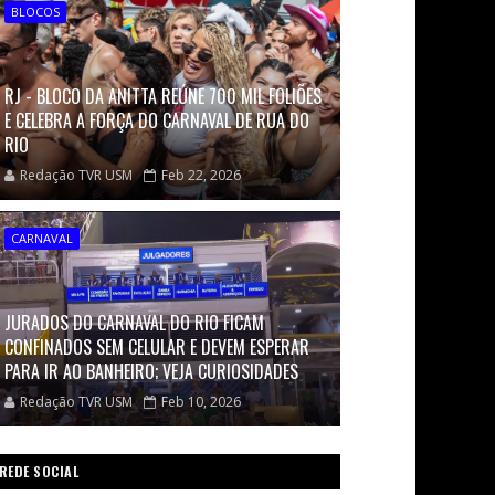
BLOCOS
RJ - BLOCO DA ANITTA REÚNE 700 MIL FOLIÕES
E CELEBRA A FORÇA DO CARNAVAL DE RUA DO
RIO
Redação TVR USM
Feb 22, 2026
CARNAVAL
JURADOS DO CARNAVAL DO RIO FICAM
CONFINADOS SEM CELULAR E DEVEM ESPERAR
PARA IR AO BANHEIRO; VEJA CURIOSIDADES
Redação TVR USM
Feb 10, 2026
REDE SOCIAL