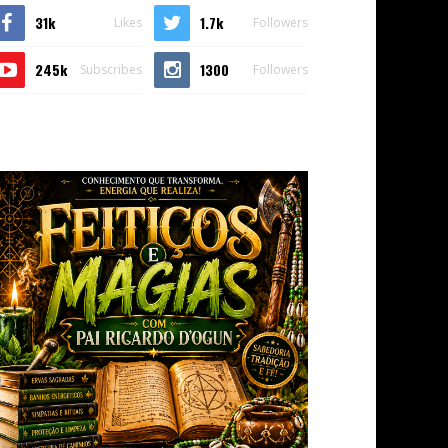
31k
1.7k
Likes
Followers
245k
1300
Subscribes
Followers