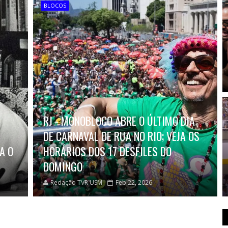
BLOCOS
RJ - MONOBLOCO ABRE O ÚLTIMO DIA
DE CARNAVAL DE RUA NO RIO; VEJA OS
A O
HORÁRIOS DOS 17 DESFILES DO
DOMINGO
Redação TVR USM
Feb 22, 2026