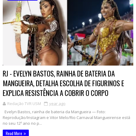
RJ - EVELYN BASTOS, RAINHA DE BATERIA DA
MANGUEIRA, DETALHA ESCOLHA DE FIGURINOS E
EXPLICA RESISTÊNCIA A COBRIR O CORPO
Redação TVR USM
year ago
Evelyn Bastos, rainha de bateria da Mangueira — Foto:
Reprodução/Instagram e Vitor Melo/Rio Carnaval Mangueirense está
no seu 12º ano no p...
Read More