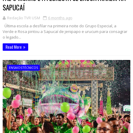
SAPUCAÍ
Redação TVR USM
6 months ago
Última escola a desfilar na primeira noite do Grupo Especial, a
Verde e Rosa pintou a Sapucaí de jenipapo e urucum para consagrar
o legado...
Read More
ENSAIOSTÉCNICOS