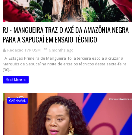
RJ - MANGUEIRA TRAZ O AXÉ DA AMAZÔNIA NEGRA
PARA A SAPUCAÍ EM ENSAIO TÉCNICO
Redação TVR USM
6 months ago
A Estação Primeira de Mangueira foi a terceira escola a cruzar a
Marquês de Sapucaí na noite de ensaios técnicos desta sexta-feira
(30)....
Read More
CARNAVAL