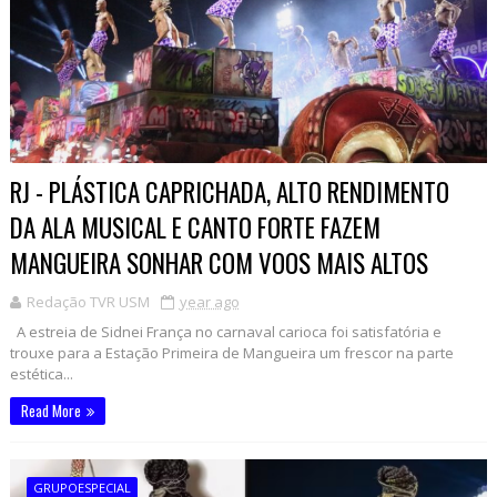
RJ - PLÁSTICA CAPRICHADA, ALTO RENDIMENTO
DA ALA MUSICAL E CANTO FORTE FAZEM
MANGUEIRA SONHAR COM VOOS MAIS ALTOS
Redação TVR USM
year ago
A estreia de Sidnei França no carnaval carioca foi satisfatória e
trouxe para a Estação Primeira de Mangueira um frescor na parte
estética...
Read More
GRUPOESPECIAL