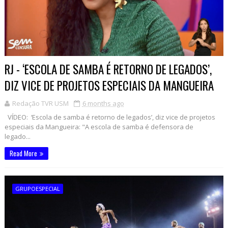
RJ - ‘ESCOLA DE SAMBA É RETORNO DE LEGADOS’,
DIZ VICE DE PROJETOS ESPECIAIS DA MANGUEIRA
Redação TVR USM
6 months ago
VÍDEO: ‘Escola de samba é retorno de legados’, diz vice de projetos
especiais da Mangueira: "A escola de samba é defensora de
legado...
Read More
GRUPOESPECIAL