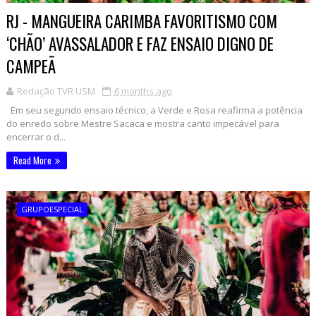
RJ - MANGUEIRA CARIMBA FAVORITISMO COM
‘CHÃO’ AVASSALADOR E FAZ ENSAIO DIGNO DE
CAMPEÃ
Redação TVR USM
6 months ago
Em seu segundo ensaio técnico, a Verde e Rosa reafirma a potência
do enredo sobre Mestre Sacaca e mostra canto impecável para
encerrar o d...
Read More
GRUPOESPECIAL