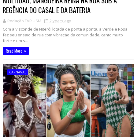
MULTIDÃO, MANGUEIRA REINA NA RUA SOB A
REGÊNCIA DO CASAL E DA BATERIA
Redação TVR USM
2 years ago
Com a Visconde de Niterói lotada de ponta a ponta, a Verde e Rosa
fez seu ensaio de rua com vibração da comunidade, canto muito
forte e um s...
Read More
CARNAVAL