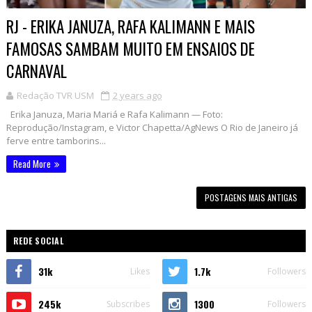
RJ - ERIKA JANUZA, RAFA KALIMANN E MAIS
FAMOSAS SAMBAM MUITO EM ENSAIOS DE
CARNAVAL
Redação TVR USM
2 years ago
Erika Januza, Maria Mariá e Rafa Kalimann — Foto:
Reprodução/Instagram, e Victor Chapetta/AgNews O Rio de Janeiro já
ferve entre tamborins...
Read More
POSTAGENS MAIS ANTIGAS
REDE SOCIAL
31k
1.7k
Likes
Followers
245k
1300
Subscribes
Followers